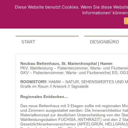
Diese Website benutzt Cookies. Wenn Sie diese Website
Informationen' können
START
DESIGNBÜRO
Neubau Bettenhaus, St. Marienhospital | Hamm
PKV, Wahlleistung – Patientenzimmer, Warte- und Flurbere
GKV – Patientenzimmer, Warte- und Flurbereiche| EG, OG
ROOMSTORY:
HAMM – NATUR, SEHENSWERTES UND M
Grafik im Raum // Artwork // Signaletik
Regionales Entdecken…
Das neue Bettenhaus mit 3 Etagen sollte mit regionalen M
und Zimmern ausgestattet werden. Die Innenarchitektur hat
Materialkonzept zur deutlichen Unterscheidung von der Stati
Wahlleistungsstation FUCHSIA, ANTHRAZIT) und den 2 Stat
Gesetzlichkrankenversicherten (APFELGRÜN, HELLGRAU).