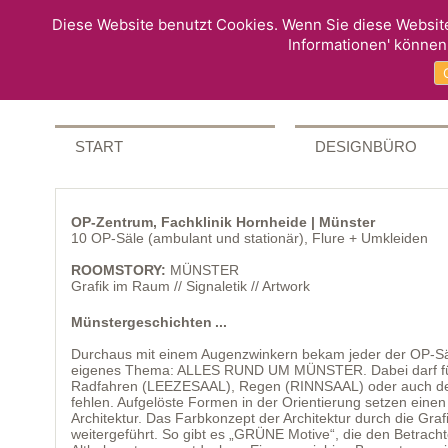
Diese Website benutzt Cookies. Wenn Sie diese Website
Informationen' können
START
DESIGNBÜRO
OP-Zentrum, Fachklinik Hornheide | Münster
10 OP-Säle (ambulant und stationär), Flure + Umkleiden
ROOMSTORY:
MÜNSTER
Grafik im Raum // Signaletik // Artwork
Münstergeschichten ...
Durchaus mit einem Augenzwinkern bekam jeder der OP-S
eigenes Thema: ALLES RUND UM MÜNSTER. Dabei darf fü
Radfahren (LEEZESAAL), Regen (RINNSAAL) oder auch de
fehlen. Aufgelöste Formen in der Orientierung setzen einen
Architektur. Das Farbkonzept der Architektur durch die G
weitergeführt. So gibt es „GRÜNE Motive“, die den Betrach